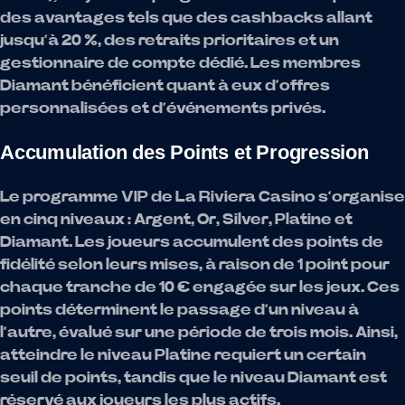
des avantages tels que des cashbacks allant
jusqu’à 20 %, des retraits prioritaires et un
gestionnaire de compte dédié. Les membres
Diamant bénéficient quant à eux d’offres
personnalisées et d’événements privés.
Accumulation des Points et Progression
Le programme VIP de La Riviera Casino s’organise
en cinq niveaux : Argent, Or, Silver, Platine et
Diamant. Les joueurs accumulent des points de
fidélité selon leurs mises, à raison de 1 point pour
chaque tranche de 10 € engagée sur les jeux. Ces
points déterminent le passage d’un niveau à
l’autre, évalué sur une période de trois mois. Ainsi,
atteindre le niveau Platine requiert un certain
seuil de points, tandis que le niveau Diamant est
réservé aux joueurs les plus actifs.