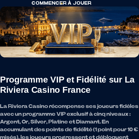
COMMENCER À JOUER
Programme VIP et Fidélité sur La
Riviera Casino France
La Riviera Casino récompense ses joueurs fidèles
avec un programme VIP exclusif à cinq niveaux :
Argent, Or, Silver, Platine et Diamant. En
accumulant des points de fidélité (1 point pour 10 €
misés), les joueurs progressent et débloquent