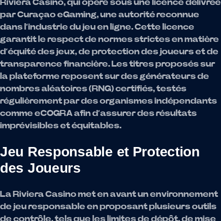
Riviera Casino, qui opère sous une licence délivrée
par Curaçao eGaming, une autorité reconnue
dans l’industrie du jeu en ligne. Cette licence
garantit le respect de normes strictes en matière
d’équité des jeux, de protection des joueurs et de
transparence financière. Les titres proposés sur
la plateforme reposent sur des générateurs de
nombres aléatoires (RNG) certifiés, testés
régulièrement par des organismes indépendants
comme eCOGRA afin d’assurer des résultats
imprévisibles et équitables.
Jeu Responsable et Protection
des Joueurs
La Riviera Casino met en avant un environnement
de jeu responsable en proposant plusieurs outils
de contrôle, tels que les limites de dépôt, de mise