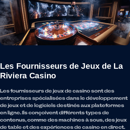
Les Fournisseurs de Jeux de La
Riviera Casino
Les fournisseurs de jeux de casino sont des
entreprises spécialisées dans le développement
de jeux et de logiciels destinés aux plateformes
en ligne. Ils conçoivent différents types de
contenus, comme des machines à sous, des jeux
de table et des expériences de casino en direct.