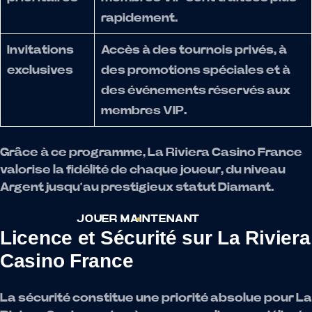
rapidement.
Invitations
Accès à des tournois privés, à
exclusives
des promotions spéciales et à
des événements réservés aux
membres VIP.
Grâce à ce programme, La Riviera Casino France
valorise la fidélité de chaque joueur, du niveau
Argent jusqu’au prestigieux statut Diamant.
JOUER MAINTENANT
Licence et Sécurité sur La Riviera
Casino France
La sécurité constitue une priorité absolue pour La