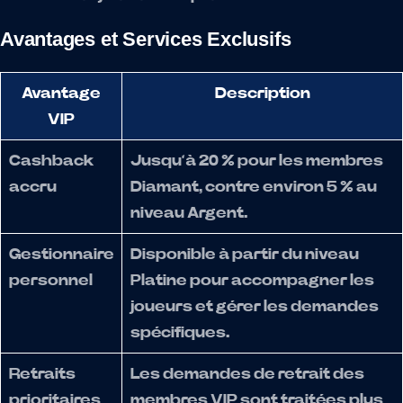
Avantages et Services Exclusifs
Avantage
Description
VIP
Cashback
Jusqu’à 20 % pour les membres
accru
Diamant, contre environ 5 % au
niveau Argent.
Gestionnaire
Disponible à partir du niveau
personnel
Platine pour accompagner les
joueurs et gérer les demandes
spécifiques.
Retraits
Les demandes de retrait des
prioritaires
membres VIP sont traitées plus