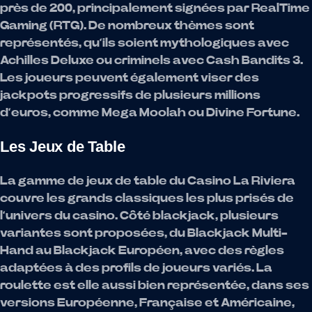
près de 200, principalement signées par RealTime
Gaming (RTG). De nombreux thèmes sont
représentés, qu’ils soient mythologiques avec
Achilles Deluxe ou criminels avec Cash Bandits 3.
Les joueurs peuvent également viser des
jackpots progressifs de plusieurs millions
d’euros, comme Mega Moolah ou Divine Fortune.
Les Jeux de Table
La gamme de jeux de table du Casino La Riviera
couvre les grands classiques les plus prisés de
l’univers du casino. Côté blackjack, plusieurs
variantes sont proposées, du Blackjack Multi-
Hand au Blackjack Européen, avec des règles
adaptées à des profils de joueurs variés. La
roulette est elle aussi bien représentée, dans ses
versions Européenne, Française et Américaine,