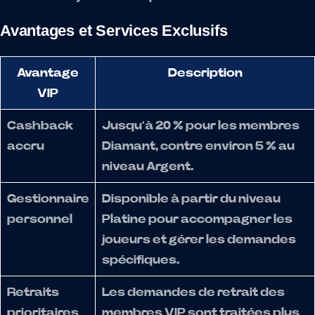
Avantages et Services Exclusifs
Avantage
Description
VIP
Cashback
Jusqu’à 20 % pour les membres
accru
Diamant, contre environ 5 % au
niveau Argent.
Gestionnaire
Disponible à partir du niveau
personnel
Platine pour accompagner les
joueurs et gérer les demandes
spécifiques.
Retraits
Les demandes de retrait des
prioritaires
membres VIP sont traitées plus