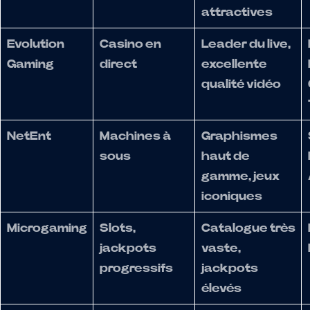
attractives
Evolution
Casino en
Leader du live,
Gaming
direct
excellente
qualité vidéo
NetEnt
Machines à
Graphismes
sous
haut de
gamme, jeux
iconiques
Microgaming
Slots,
Catalogue très
jackpots
vaste,
progressifs
jackpots
élevés