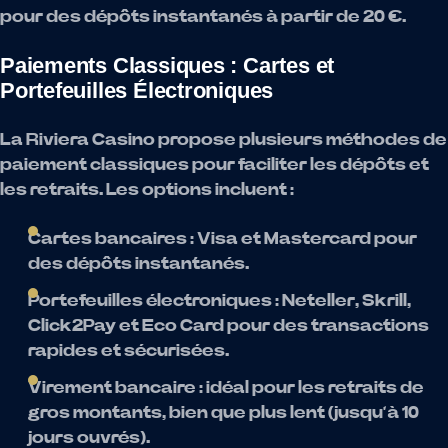
pour des dépôts instantanés à partir de 20 €.
Paiements Classiques : Cartes et
Portefeuilles Électroniques
La Riviera Casino propose plusieurs méthodes de
paiement classiques pour faciliter les dépôts et
les retraits. Les options incluent :
Cartes bancaires : Visa et Mastercard pour
des dépôts instantanés.
Portefeuilles électroniques : Neteller, Skrill,
Click2Pay et Eco Card pour des transactions
rapides et sécurisées.
Virement bancaire : idéal pour les retraits de
gros montants, bien que plus lent (jusqu’à 10
jours ouvrés).