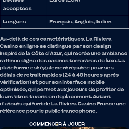
Devises
Euros (EUR)
acceptées
Langues
Français, Anglais, Italien
Au-delà de ces caractéristiques, La Riviera
Casino en ligne se distingue par son design
inspiré de la Côte d’Azur, qui recrée une ambiance
raffinée digne des casinos terrestres de luxe. La
plateforme est également réputée pour ses
délais de retrait rapides (24 à 48 heures après
vérification) et pour son interface mobile
optimisée, qui permet aux joueurs de profiter de
leurs titres favoris en déplacement. Autant
d’atouts qui font de La Riviera Casino France une
référence pour le public francophone.
COMMENCER À JOUER