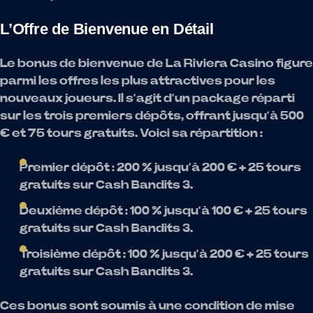
L’Offre de Bienvenue en Détail
Le bonus de bienvenue de La Riviera Casino figure
parmi les offres les plus attractives pour les
nouveaux joueurs. Il s’agit d’un package réparti
sur les trois premiers dépôts, offrant jusqu’à 500
€ et 75 tours gratuits. Voici sa répartition :
Premier dépôt : 200 % jusqu’à 200 € + 25 tours
gratuits sur Cash Bandits 3.
Deuxième dépôt : 100 % jusqu’à 100 € + 25 tours
gratuits sur Cash Bandits 3.
Troisième dépôt : 100 % jusqu’à 200 € + 25 tours
gratuits sur Cash Bandits 3.
Ces bonus sont soumis à une condition de mise