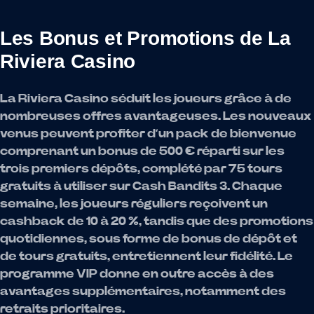
Les Bonus et Promotions de La
Riviera Casino
La Riviera Casino séduit les joueurs grâce à de
nombreuses offres avantageuses. Les nouveaux
venus peuvent profiter d’un pack de bienvenue
comprenant un bonus de 500 € réparti sur les
trois premiers dépôts, complété par 75 tours
gratuits à utiliser sur Cash Bandits 3. Chaque
semaine, les joueurs réguliers reçoivent un
cashback de 10 à 20 %, tandis que des promotions
quotidiennes, sous forme de bonus de dépôt et
de tours gratuits, entretiennent leur fidélité. Le
programme VIP donne en outre accès à des
avantages supplémentaires, notamment des
retraits prioritaires.