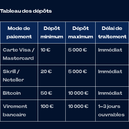
Tableau des dépôts
Mode de
Dépôt
Dépôt
Délai de
paiement
minimum
maximum
traitement
Carte Visa /
10 €
5 000 €
Immédiat
Mastercard
Skrill /
20 €
5 000 €
Immédiat
Neteller
Bitcoin
50 €
10 000 €
Immédiat
Virement
100 €
10 000 €
1–3 jours
bancaire
ouvrables