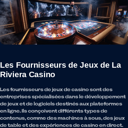
Les Fournisseurs de Jeux de La
Riviera Casino
Les fournisseurs de jeux de casino sont des
entreprises spécialisées dans le développement
de jeux et de logiciels destinés aux plateformes
en ligne. Ils conçoivent différents types de
contenus, comme des machines à sous, des jeux
de table et des expériences de casino en direct.