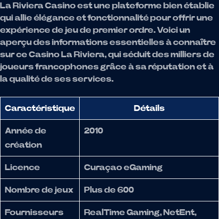
La Riviera Casino est une plateforme bien établie
qui allie élégance et fonctionnalité pour offrir une
expérience de jeu de premier ordre. Voici un
aperçu des informations essentielles à connaître
sur ce Casino La Riviera, qui séduit des milliers de
joueurs francophones grâce à sa réputation et à
la qualité de ses services.
Caractéristique
Détails
Année de
2010
création
Licence
Curaçao eGaming
Nombre de jeux
Plus de 600
Fournisseurs
RealTime Gaming, NetEnt,