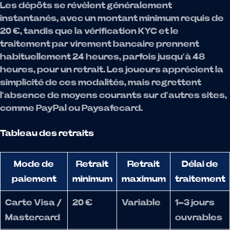
Les dépôts se révèlent généralement
instantanés, avec un montant minimum requis de
20 €, tandis que la vérification KYC et le
traitement par virement bancaire prennent
habituellement 24 heures, parfois jusqu’à 48
heures, pour un retrait. Les joueurs apprécient la
simplicité de ces modalités, mais regrettent
l’absence de moyens courants sur d’autres sites,
comme PayPal ou Paysafecard.
Tableau des retraits
Mode de
Retrait
Retrait
Délai de
paiement
minimum
maximum
traitement
Carte Visa /
20 €
Variable
1–3 jours
Mastercard
ouvrables